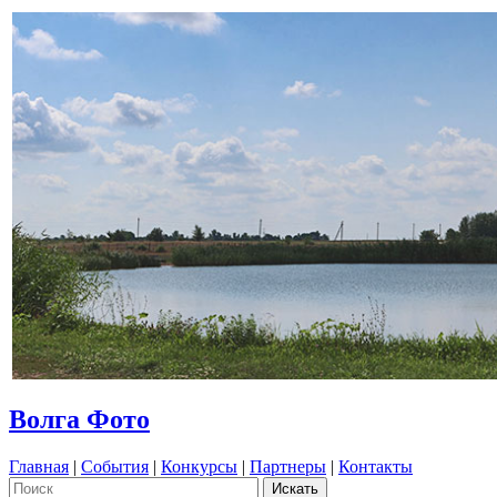
Волга Фото
Главная
|
События
|
Конкурсы
|
Партнеры
|
Контакты