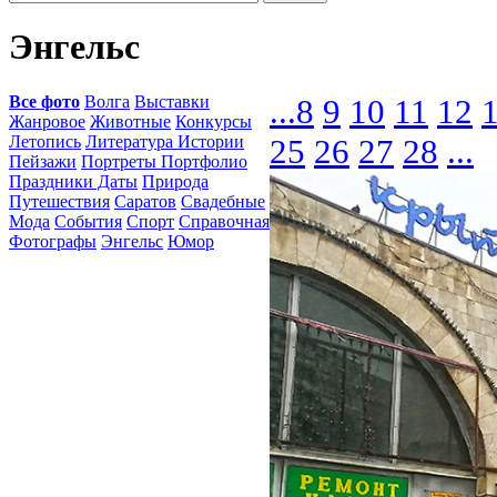
Энгельс
Все фото
Волга
Выставки
...
8
9
10
11
12
Жанровое
Животные
Конкурсы
Летопись
Литература Истории
25
26
27
28
...
Пейзажи
Портреты Портфолио
Праздники Даты
Природа
Путешествия
Саратов
Свадебные
Мода
События
Спорт
Справочная
Фотографы
Энгельс
Юмор