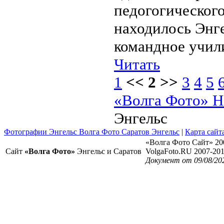
педогогического
находилось Энг
командное учил
Читать
1
<< 2 >>
3
4
5
«Волга Фото» Н
Энгельс
Фотографии Энгельс Волга Фото Саратов Энгельс
|
Карта сайт
«Волга Фото Сайт» 20
Сайт
«Волга Фото»
Энгельс и Саратов
VolgaFoto.RU 2007-20
Документ от 09/08/20