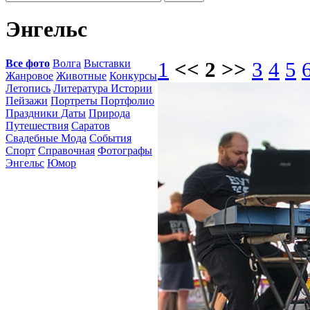
Энгельс
Все фото
Волга
Выставки
1
<< 2 >>
3
4
5
Жанровое
Животные
Конкурсы
Летопись
Литература Истории
Пейзажи
Портреты Портфолио
Праздники Даты
Природа
Путешествия
Саратов
Свадебные Мода
События
Спорт
Справочная
Фотографы
Энгельс
Юмор