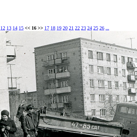
12
13
14
15
<< 16 >>
17
18
19
20
21
22
23
24
25
26
...