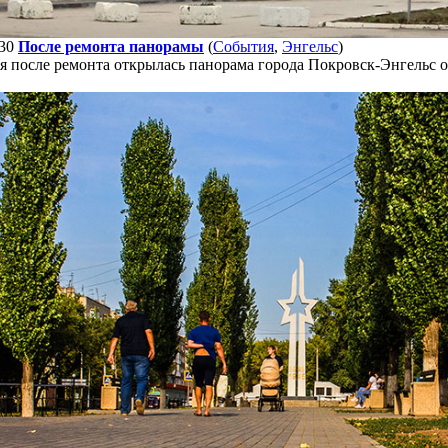
30
После ремонта панорамы
(
События
,
Энгельс
)
я после ремонта открылась панорама города Покровск-Энгельс 