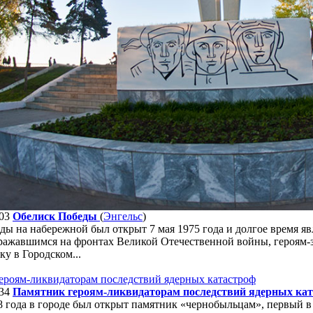
03
Обелиск Победы
(
Энгельс
)
ы на набережной был открыт 7 мая 1975 года и долгое время яв
ражавшимся на фронтах Великой Отечественной войны, героям-з
ку в Городском...
34
Памятник героям-ликвидаторам последствий ядерных ка
8 года в городе был открыт памятник «чернобыльцам», первый в