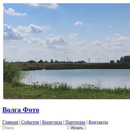
Волга Фото
Главная
|
События
|
Конкурсы
|
Партнеры
|
Контакты