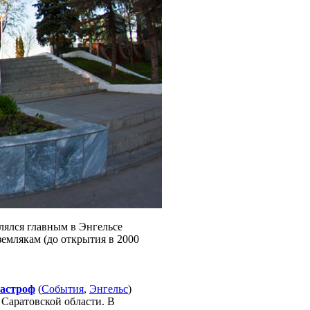
лялся главным в Энгельсе
емлякам (до открытия в 2000
тастроф
(
События
,
Энгельс
)
 Саратовской области. В