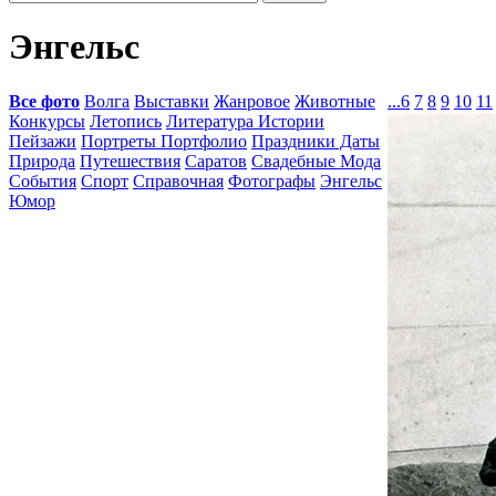
Энгельс
Все фото
Волга
Выставки
Жанровое
Животные
...
6
7
8
9
10
11
Конкурсы
Летопись
Литература Истории
Пейзажи
Портреты Портфолио
Праздники Даты
Природа
Путешествия
Саратов
Свадебные Мода
События
Спорт
Справочная
Фотографы
Энгельс
Юмор