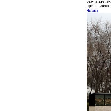
результате т
превышающих 
Читать