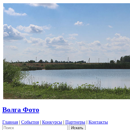
Волга Фото
Главная
|
События
|
Конкурсы
|
Партнеры
|
Контакты