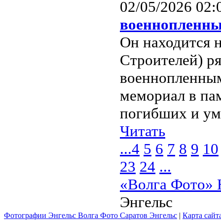
02/05/2026 02:
военнопленн
Он находится 
Строителей) р
военнопленным
мемориал в па
погибших и уме
Читать
...
4
5
6
7
8
9
10
23
24
...
«Волга Фото» 
Энгельс
Фотографии Энгельс Волга Фото Саратов Энгельс
|
Карта сайт