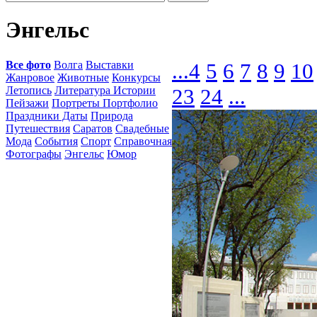
Энгельс
Все фото
Волга
Выставки
...
4
5
6
7
8
9
10
Жанровое
Животные
Конкурсы
Летопись
Литература Истории
23
24
...
Пейзажи
Портреты Портфолио
Праздники Даты
Природа
Путешествия
Саратов
Свадебные
Мода
События
Спорт
Справочная
Фотографы
Энгельс
Юмор