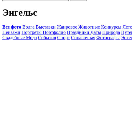
Энгельс
Все фото
Волга
Выставки
Жанровое
Животные
Конкурсы
Лет
Пейзажи
Портреты Портфолио
Праздники Даты
Природа
Путе
Свадебные Мода
События
Спорт
Справочная
Фотографы
Энге