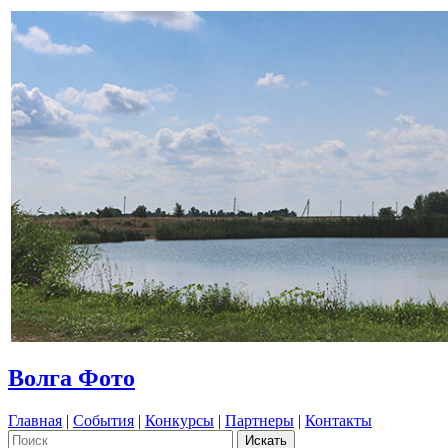
Волга Фото
Главная
|
События
|
Конкурсы
|
Партнеры
|
Контакты