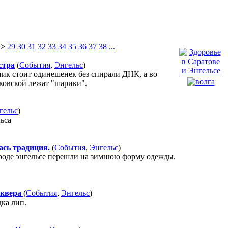
>>
29
30
31
32
33
34
35
36
37
38
...
стра
(
События
,
Энгельс
)
ик стоит одинешенек без спирали ДНК, а во
ковской лежат "шарики".
гельс
)
ьса
ась традиция.
(
События
,
Энгельс
)
роде энгельсе перешли на зимнюю форму одежды.
сквера
(
События
,
Энгельс
)
дка лип.