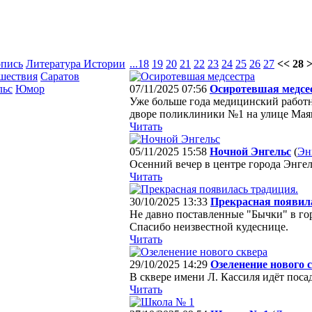
опись
Литература Истории
...
18
19
20
21
22
23
24
25
26
27
<< 28 
шествия
Саратов
льс
Юмор
07/11/2025 07:56
Осиротевшая медсе
Уже больше года медицинский работн
дворе поликлиники №1 на улице Мая
Читать
05/11/2025 15:58
Ночной Энгельс
(
Эн
Осенний вечер в центре города Энгел
Читать
30/10/2025 13:33
Прекрасная появил
Не давно поставленные "Бычки" в го
Спасибо неизвестной кудеснице.
Читать
29/10/2025 14:29
Озеленение нового 
В сквере имени Л. Кассиля идёт поса
Читать