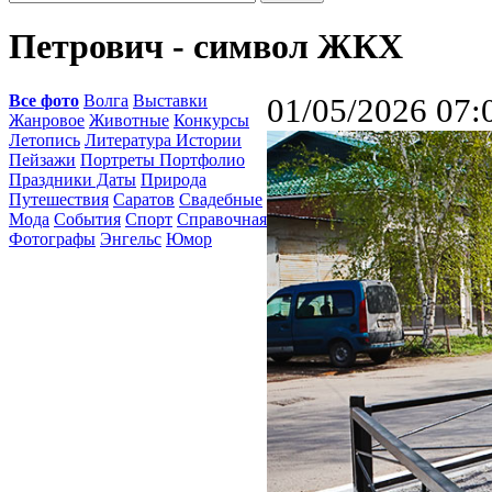
Петрович - символ ЖКХ
Все фото
Волга
Выставки
01/05/2026 07:
Жанровое
Животные
Конкурсы
Летопись
Литература Истории
Пейзажи
Портреты Портфолио
Праздники Даты
Природа
Путешествия
Саратов
Свадебные
Мода
События
Спорт
Справочная
Фотографы
Энгельс
Юмор