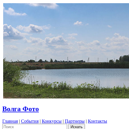
Волга Фото
Главная
|
События
|
Конкурсы
|
Партнеры
|
Контакты