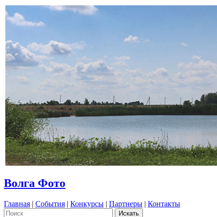
Волга Фото
Главная
|
События
|
Конкурсы
|
Партнеры
|
Контакты