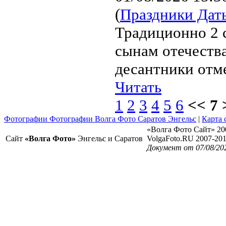
(
Праздники Дат
Традиционно 2 
сынам отечества
десантники отм
Читать
1
2
3
4
5
6
<< 7 
Фотографии Фотографии Волга Фото Саратов Энгельс
|
Карта 
«Волга Фото Сайт» 20
Сайт
«Волга Фото»
Энгельс и Саратов
VolgaFoto.RU 2007-20
Документ от 07/08/20