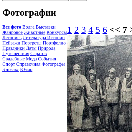
Фотографии
Все фото
Волга
Выставки
1
2
3
4
5
6
<< 7 
Жанровое
Животные
Конкурсы
Летопись
Литература Истории
Пейзажи
Портреты Портфолио
Праздники Даты
Природа
Путешествия
Саратов
Свадебные Мода
События
Спорт
Справочная
Фотографы
Энгельс
Юмор