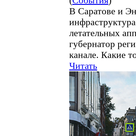
(
События
)
В Саратове и Э
инфраструктура 
летательных ап
губернатор реги
канале. Какие т
Читать