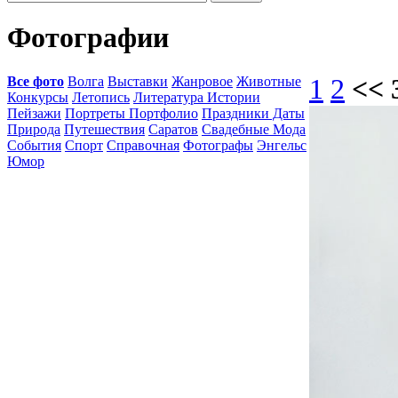
Фотографии
Все фото
Волга
Выставки
Жанровое
Животные
1
2
<< 
Конкурсы
Летопись
Литература Истории
Пейзажи
Портреты Портфолио
Праздники Даты
Природа
Путешествия
Саратов
Свадебные Мода
События
Спорт
Справочная
Фотографы
Энгельс
Юмор