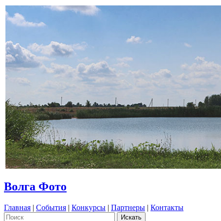
Волга Фото
Главная
|
События
|
Конкурсы
|
Партнеры
|
Контакты