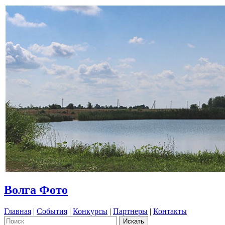
Волга Фото
Главная
|
События
|
Конкурсы
|
Партнеры
|
Контакты