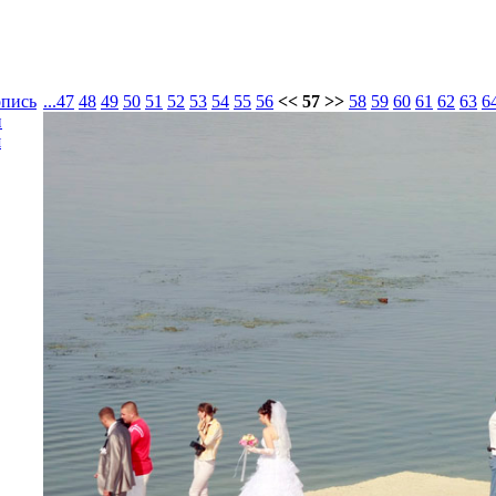
опись
...
47
48
49
50
51
52
53
54
55
56
<< 57 >>
58
59
60
61
62
63
6
и
я