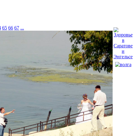
4
65
66
67
...