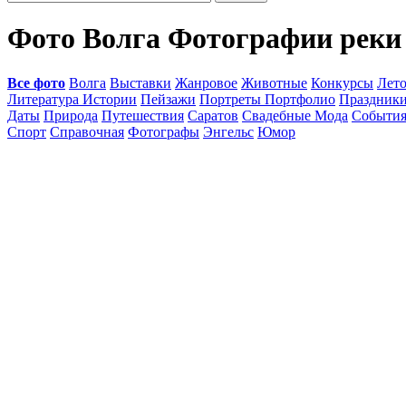
Фото Волга Фотографии реки
Все фото
Волга
Выставки
Жанровое
Животные
Конкурсы
Лет
Литература Истории
Пейзажи
Портреты Портфолио
Праздник
Даты
Природа
Путешествия
Саратов
Свадебные Мода
Событи
Спорт
Справочная
Фотографы
Энгельс
Юмор