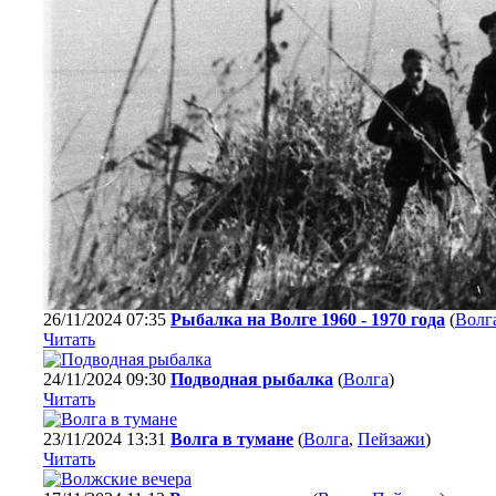
26/11/2024 07:35
Рыбалка на Волге 1960 - 1970 года
(
Волг
Читать
24/11/2024 09:30
Подводная рыбалка
(
Волга
)
Читать
23/11/2024 13:31
Волга в тумане
(
Волга
,
Пейзажи
)
Читать