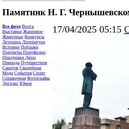
Памятник Н. Г. Чернышевско
Все фото
Волга
17/04/2025 05:15
С
Выставки
Жанровое
Животные
Конкурсы
Летопись
Литература
Истории
Пейзажи
Портреты Портфолио
Праздники Даты
Природа
Путешествия
Саратов
Свадебные
Мода
События
Спорт
Справочная
Фотографы
Энгельс
Юмор