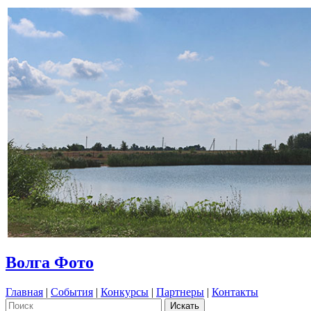
Волга Фото
Главная
|
События
|
Конкурсы
|
Партнеры
|
Контакты