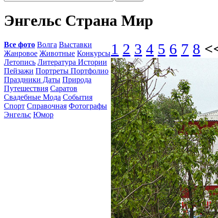
Энгельс Страна Мир
Все фото
Волга
Выставки
1
2
3
4
5
6
7
8
<
Жанровое
Животные
Конкурсы
Летопись
Литература Истории
Пейзажи
Портреты Портфолио
Праздники Даты
Природа
Путешествия
Саратов
Свадебные Мода
События
Спорт
Справочная
Фотографы
Энгельс
Юмор