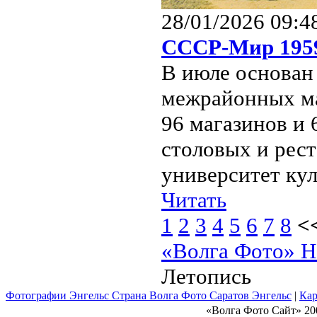
28/01/2026 09:4
СССР-Мир 1959
В июле основан 
межрайонных ма
96 магазинов и 
столовых и рест
университет кул
Читать
1
2
3
4
5
6
7
8
<
«Волга Фото» Н
Летопись
Фотографии Энгельс Страна Волга Фото Саратов Энгельс
|
Кар
«Волга Фото Сайт» 20