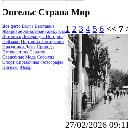
Энгельс Страна Мир
Все фото
Волга
Выставки
1
2
3
4
5
6
<< 7 
Жанровое
Животные
Конкурсы
Летопись
Литература Истории
Пейзажи
Портреты Портфолио
Праздники Даты
Природа
Путешествия
Саратов
Свадебные Мода
События
Спорт
Справочная
Фотографы
Энгельс
Юмор
27/02/2026 09:1