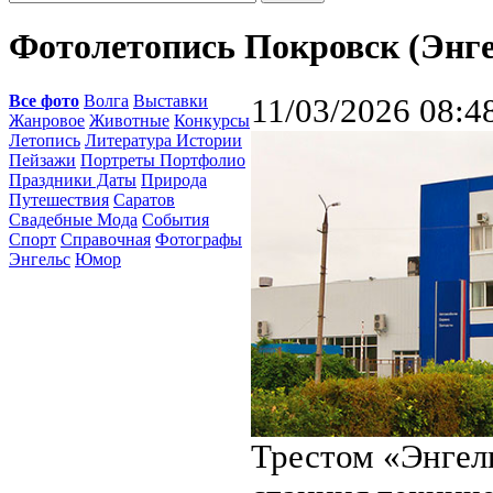
Фотолетопись Покровск (Энге
Все фото
Волга
Выставки
11/03/2026 08:4
Жанровое
Животные
Конкурсы
Летопись
Литература Истории
Пейзажи
Портреты Портфолио
Праздники Даты
Природа
Путешествия
Саратов
Свадебные Мода
События
Спорт
Справочная
Фотографы
Энгельс
Юмор
Трестом «Энгел