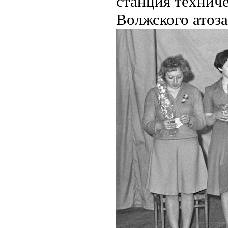
станция технич
Волжского атоза