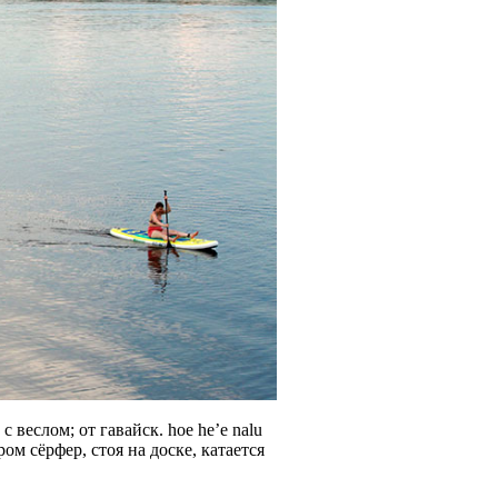
с веслом; от гавайск. hoe he’e nalu
м сёрфер, стоя на доске, катается