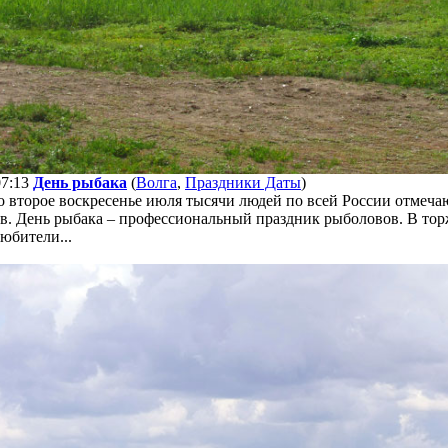
07:13
День рыбака
(
Волга
,
Праздники Даты
)
о второе воскресенье июля тысячи людей по всей России отмеч
ов. День рыбака – профессиональный праздник рыболовов. В то
юбители...