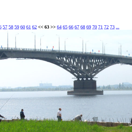
6
57
58
59
60
61
62
<< 63 >>
64
65
66
67
68
69
70
71
72
73
...