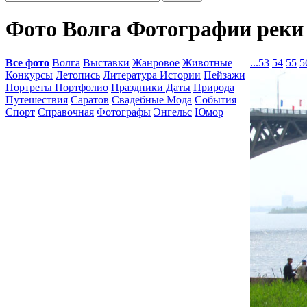
Фото Волга Фотографии реки
Все фото
Волга
Выставки
Жанровое
Животные
...
53
54
55
5
Конкурсы
Летопись
Литература Истории
Пейзажи
Портреты Портфолио
Праздники Даты
Природа
Путешествия
Саратов
Свадебные Мода
События
Спорт
Справочная
Фотографы
Энгельс
Юмор