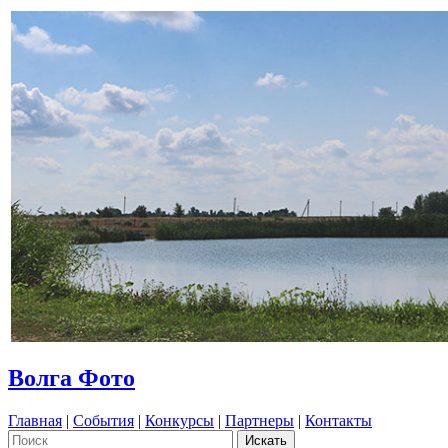
Волга Фото
Главная
|
События
|
Конкурсы
|
Партнеры
|
Контакты