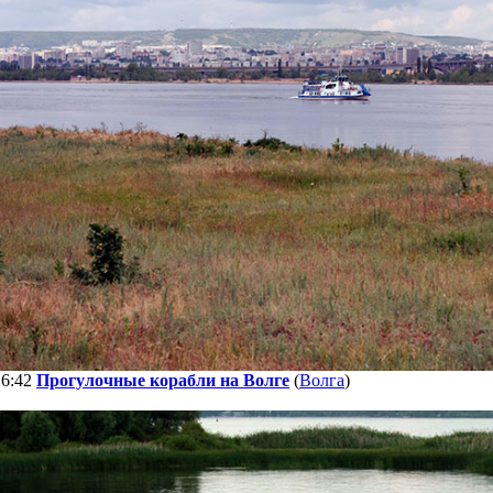
16:42
Прогулочные корабли на Волге
(
Волга
)