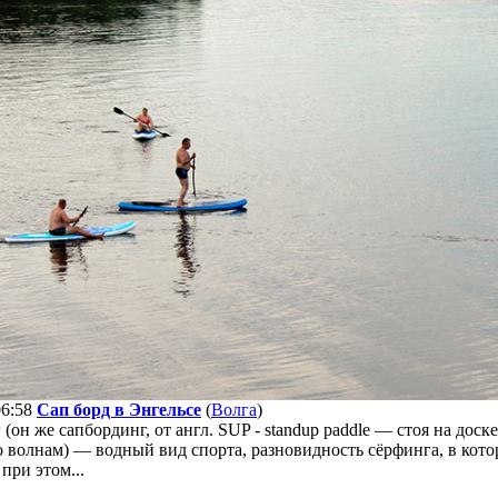
06:58
Сап борд в Энгельсе
(
Волга
)
он же сапбординг, от англ. SUP - standup paddle — стоя на доске 
 волнам) — водный вид спорта, разновидность сёрфинга, в которо
при этом...