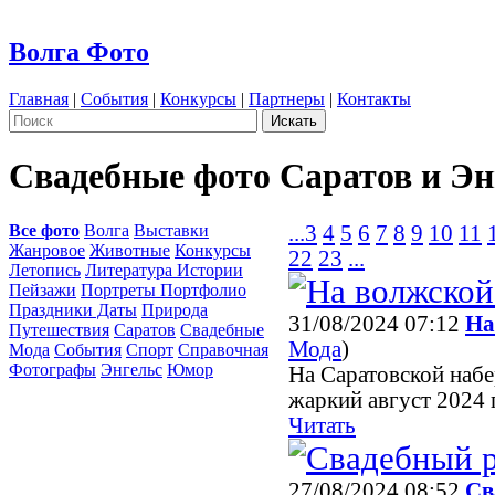
Волга Фото
Главная
|
События
|
Конкурсы
|
Партнеры
|
Контакты
Свадебные фото Саратов и Э
Все фото
Волга
Выставки
...
3
4
5
6
7
8
9
10
11
Жанровое
Животные
Конкурсы
22
23
...
Летопись
Литература Истории
Пейзажи
Портреты Портфолио
Праздники Даты
Природа
31/08/2024 07:12
На
Путешествия
Саратов
Свадебные
Мода
)
Мода
События
Спорт
Справочная
Фотографы
Энгельс
Юмор
На Саратовской набе
жаркий август 2024 
Читать
27/08/2024 08:52
Св