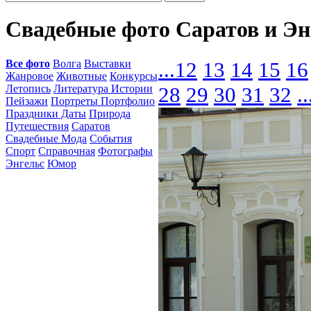
Свадебные фото Саратов и Э
Все фото
Волга
Выставки
...
12
13
14
15
16
Жанровое
Животные
Конкурсы
Летопись
Литература Истории
28
29
30
31
32
..
Пейзажи
Портреты Портфолио
Праздники Даты
Природа
Путешествия
Саратов
Свадебные Мода
События
Спорт
Справочная
Фотографы
Энгельс
Юмор