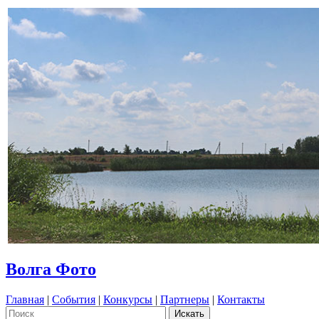
Волга Фото
Главная
|
События
|
Конкурсы
|
Партнеры
|
Контакты