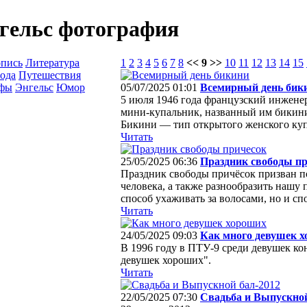
нгельс фотография
опись
Литература
1
2
3
4
5
6
7
8
<< 9 >>
10
11
12
13
14
15
ода
Путешествия
афы
Энгельс
Юмор
05/07/2025 01:01
Всемирный день бик
5 июля 1946 года французский инженер
мини‑купальник, названный им бикини
Бикини — тип открытого женского купа
Читать
25/05/2025 06:36
Праздник свободы п
Праздник свободы причёсок призван п
человека, а также разнообразить нашу
способ ухаживать за волосами, но и спо
Читать
24/05/2025 09:03
Как много девушек 
В 1996 году в ПТУ-9 среди девушек ко
девушек хороших".
Читать
22/05/2025 07:30
Свадьба и Выпускной