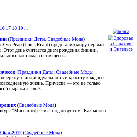
16
17
18
19
...
ини
(
Праздники Даты
,
Свадебные Мода
)
 Луи Реар (Louis Reard) представил миру первый
. Этот день считается днем рождения бикини.
льного костюма, состоящего...
ричесок
(
Праздники Даты
,
Свадебные Мода
)
одчеркнуть индивидуальность и красоту каждого
 повседневную жизнь. Прическа — это не только
соб выражать своё...
хороших
(
Свадебные Мода
)
нкурс "Мисс профессия" под лозунгом "Как много
 бал-2012
(
Свадебные Мода
)