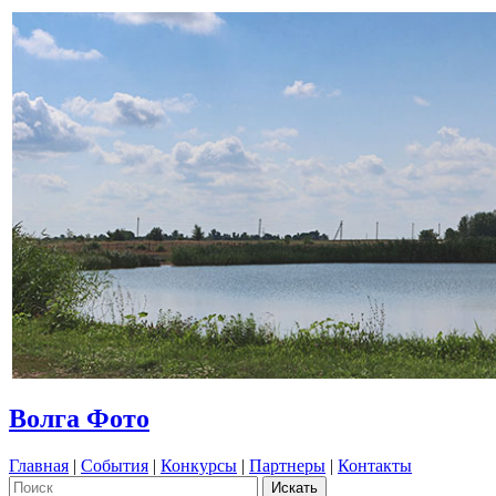
Волга Фото
Главная
|
События
|
Конкурсы
|
Партнеры
|
Контакты