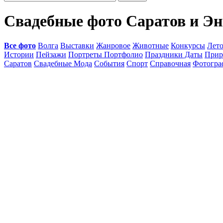
Свадебные фото Саратов и Э
Все фото
Волга
Выставки
Жанровое
Животные
Конкурсы
Лет
Истории
Пейзажи
Портреты Портфолио
Праздники Даты
Прир
Саратов
Свадебные Мода
События
Спорт
Справочная
Фотогр