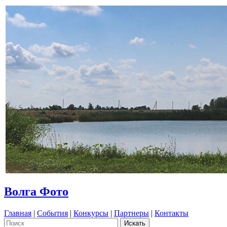
Волга Фото
Главная
|
События
|
Конкурсы
|
Партнеры
|
Контакты