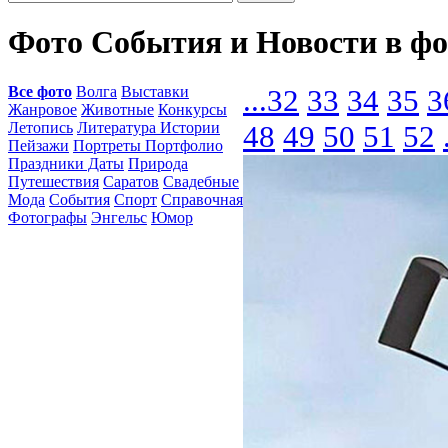
Фото События и Новости в ф
Все фото
Волга
Выставки
...
32
33
34
35
3
Жанровое
Животные
Конкурсы
Летопись
Литература Истории
48
49
50
51
52
Пейзажи
Портреты Портфолио
Праздники Даты
Природа
Путешествия
Саратов
Свадебные
Мода
События
Спорт
Справочная
Фотографы
Энгельс
Юмор