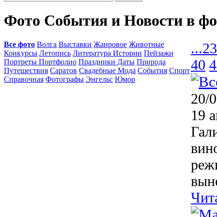
Фото События и Новости в ф
Все фото
Волга
Выставки
Жанровое
Животные
...
23
Конкурсы
Летопись
Литература Истории
Пейзажи
40
4
Портреты Портфолио
Праздники Даты
Природа
Путешествия
Саратов
Свадебные Мода
События
Спорт
Справочная
Фотографы
Энгельс
Юмор
20/0
19 
Гал
вин
реж
вын
Чит