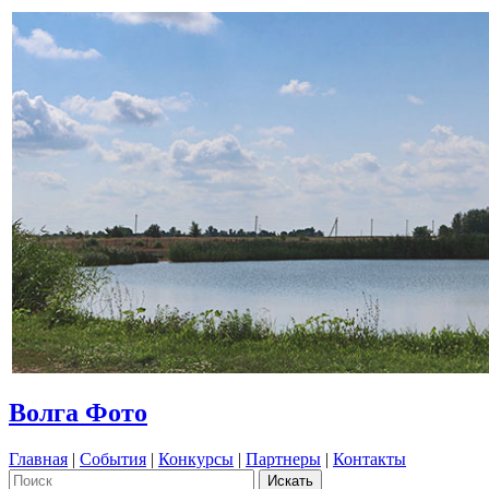
Волга Фото
Главная
|
События
|
Конкурсы
|
Партнеры
|
Контакты