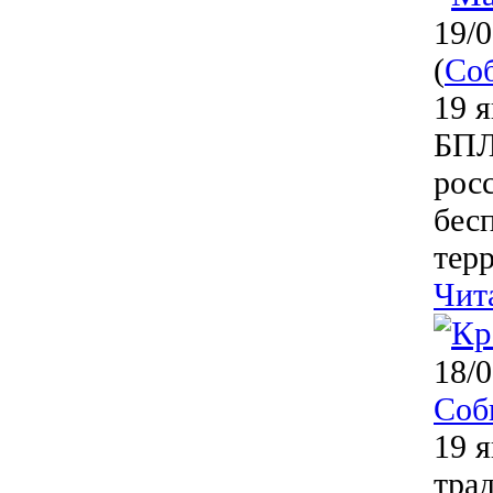
19/0
(
Со
19 
БПЛ
рос
бесп
терр
Чит
18/0
Соб
19 
тра