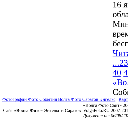
16 
обл
Мин
вре
бесп
Чит
...
23
40
4
«Во
Соб
Фотографии Фото События Волга Фото Саратов Энгельс
|
Карт
«Волга Фото Сайт» 20
Сайт
«Волга Фото»
Энгельс и Саратов
VolgaFoto.RU 2007-20
Документ от 06/08/20