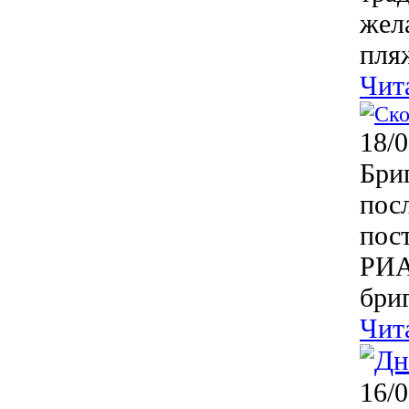
жел
пля
Чит
18/0
Бри
пос
пос
РИА
бриг
Чит
16/0