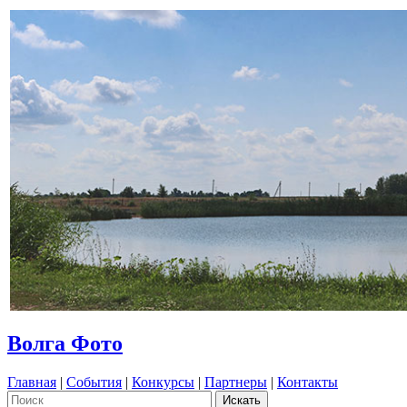
Волга Фото
Главная
|
События
|
Конкурсы
|
Партнеры
|
Контакты