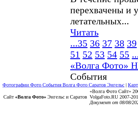
перехвачены и 
летательных...
Читать
...
35
36
37
38
39
51
52
53
54
55
..
«Волга Фото» Н
События
Фотографии Фото События Волга Фото Саратов Энгельс
|
Карт
«Волга Фото Сайт» 20
Сайт
«Волга Фото»
Энгельс и Саратов
VolgaFoto.RU 2007-20
Документ от 08/08/20