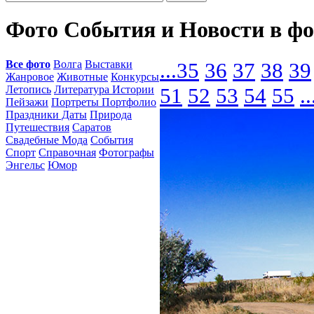
Фото События и Новости в ф
Все фото
Волга
Выставки
...
35
36
37
38
39
Жанровое
Животные
Конкурсы
Летопись
Литература Истории
51
52
53
54
55
..
Пейзажи
Портреты Портфолио
Праздники Даты
Природа
Путешествия
Саратов
Свадебные Мода
События
Спорт
Справочная
Фотографы
Энгельс
Юмор