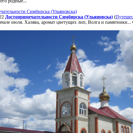
его родные...
22
Достопримечательности Симбирска (Ульяновска)
(
Путешес
ачале июля. Халява, аромат цветущих лип, Волга и памятники...