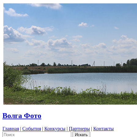
Волга Фото
Главная
|
События
|
Конкурсы
|
Партнеры
|
Контакты