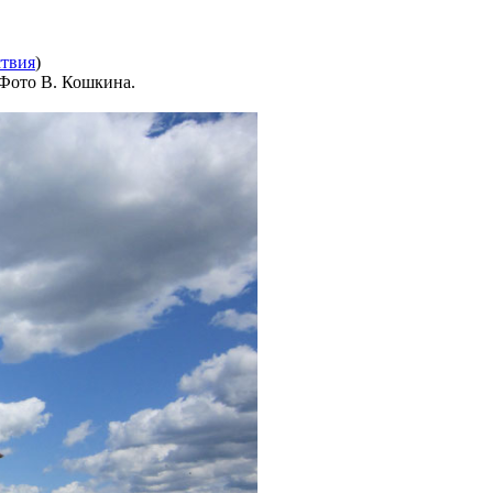
твия
)
 Фото В. Кошкина.