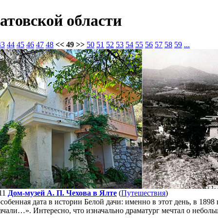
атовской области
43
44
45
46
47
48
<< 49 >>
50
51
52
53
54
55
56
57
58
59
...
11
Дом-музей А. П. Чехова в Ялте
(
Путешествия
)
собенная дата в истории Белой дачи: именно в этот день, в 1898
ачали…». Интересно, что изначально драматург мечтал о неболь