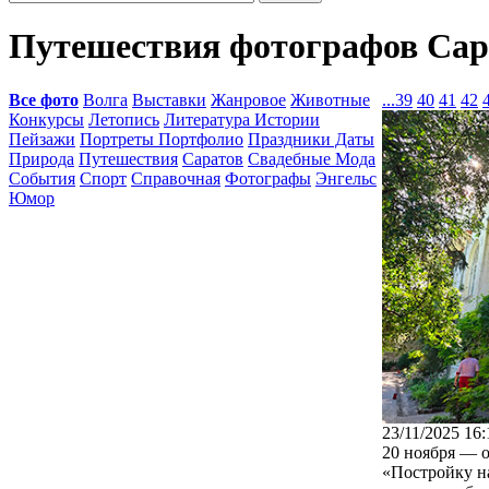
Путешествия фотографов Сар
Все фото
Волга
Выставки
Жанровое
Животные
...
39
40
41
42
Конкурсы
Летопись
Литература Истории
Пейзажи
Портреты Портфолио
Праздники Даты
Природа
Путешествия
Саратов
Свадебные Мода
События
Спорт
Справочная
Фотографы
Энгельс
Юмор
23/11/2025 16:
20 ноября — о
«Постройку н