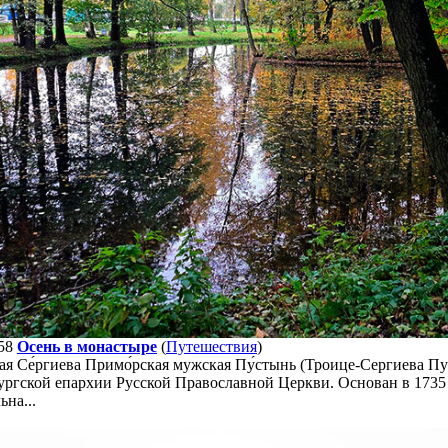
58
Осень в монастыре
(
Путешествия
)
кая Се́ргиева Примо́рская мужская Пу́стынь (Троице-Сергиева 
ргской епархии Русской Православной Церкви. Основан в 1735 
ьна...