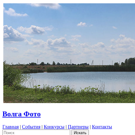
Волга Фото
Главная
|
События
|
Конкурсы
|
Партнеры
|
Контакты