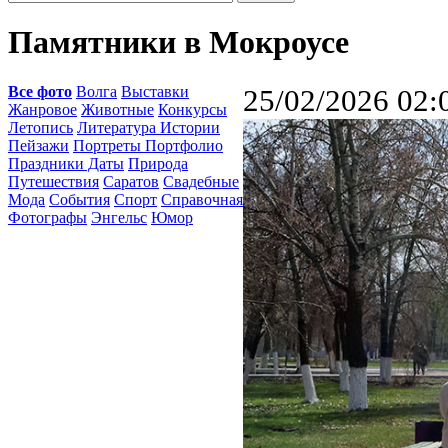
Памятники в Мокроусе
Все фото
Волга
Выставки
25/02/2026 02:
Жанровое
Животные
Конкурсы
Летопись
Литература Истории
Пейзажи
Портреты Портфолио
Праздники Даты
Природа
Путешествия
Саратов
Свадебные
Мода
События
Спорт
Справочная
Фотографы
Энгельс
Юмор