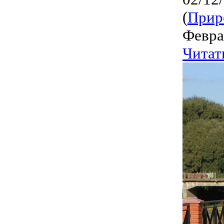
(
Прир
Февра
Читат