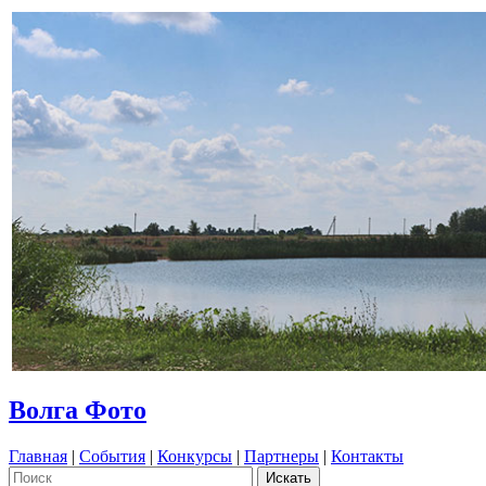
Волга Фото
Главная
|
События
|
Конкурсы
|
Партнеры
|
Контакты