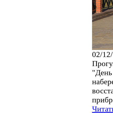
02/12
Прогу
"День
набер
восст
прибр
Читат