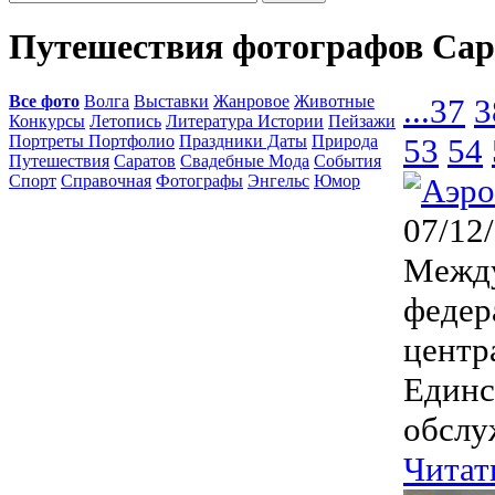
Путешествия фотографов Сар
Все фото
Волга
Выставки
Жанровое
Животные
...
37
3
Конкурсы
Летопись
Литература Истории
Пейзажи
Портреты Портфолио
Праздники Даты
Природа
53
54
Путешествия
Саратов
Свадебные Мода
События
Спорт
Справочная
Фотографы
Энгельс
Юмор
07/12
Между
федер
центр
Единс
обслу
Читат