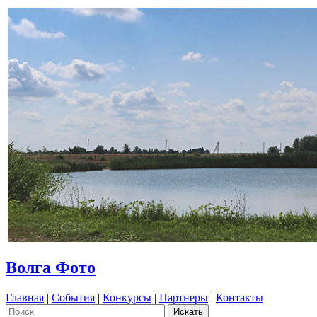
Волга Фото
Главная
|
События
|
Конкурсы
|
Партнеры
|
Контакты