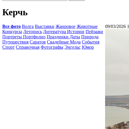
Керчь
Все фото
Волга
Выставки
Жанровое
Животные
09/03/2026 
Конкурсы
Летопись
Литература Истории
Пейзажи
Портреты Портфолио
Праздники Даты
Природа
Путешествия
Саратов
Свадебные Мода
События
Спорт
Справочная
Фотографы
Энгельс
Юмор