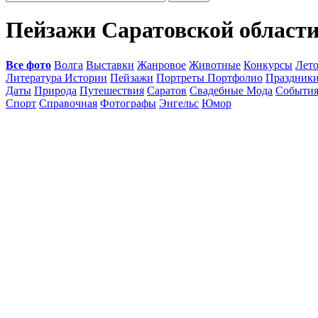
Пейзажи Саратовской област
Все фото
Волга
Выставки
Жанровое
Животные
Конкурсы
Лет
Литература Истории
Пейзажи
Портреты Портфолио
Праздник
Даты
Природа
Путешествия
Саратов
Свадебные Мода
Событи
Спорт
Справочная
Фотографы
Энгельс
Юмор