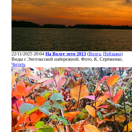
22/11/2025 20:04
На Волге лето 2013
(
Волга
,
Пейзажи
)
Виды с Энгельсской набережной. Фото. К. Серёженко.
Читать