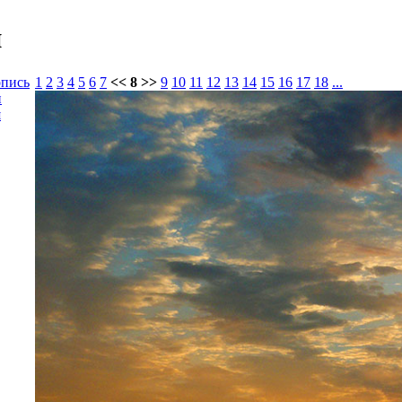
и
опись
1
2
3
4
5
6
7
<< 8 >>
9
10
11
12
13
14
15
16
17
18
...
и
я