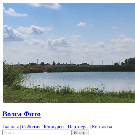
Волга Фото
Главная
|
События
|
Конкурсы
|
Партнеры
|
Контакты