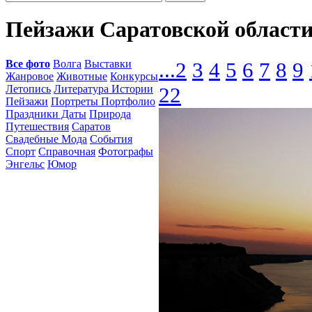
Пейзажи Саратовской област
Все фото
Волга
Выставки
...
2
3
4
5
6
7
8
9
Жанровое
Животные
Конкурсы
Летопись
Литература Истории
22
Пейзажи
Портреты Портфолио
Праздники Даты
Природа
Путешествия
Саратов
Свадебные Мода
События
Спорт
Справочная
Фотографы
Энгельс
Юмор