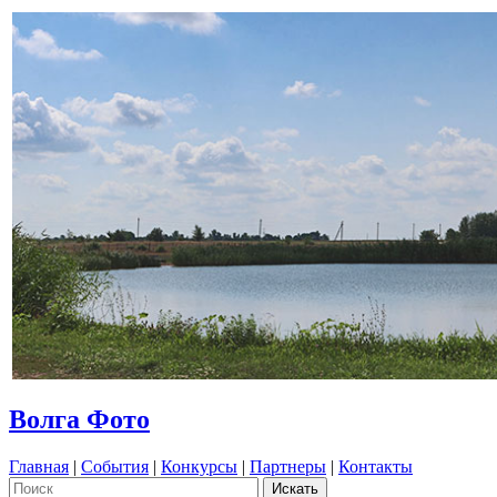
Волга Фото
Главная
|
События
|
Конкурсы
|
Партнеры
|
Контакты