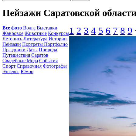
Пейзажи Саратовской област
Все фото
Волга
Выставки
1
2
3
4
5
6
7
8
9
Жанровое
Животные
Конкурсы
Летопись
Литература Истории
Пейзажи
Портреты Портфолио
Праздники Даты
Природа
Путешествия
Саратов
Свадебные Мода
События
Спорт
Справочная
Фотографы
Энгельс
Юмор