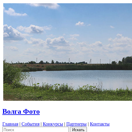
Волга Фото
Главная
|
События
|
Конкурсы
|
Партнеры
|
Контакты