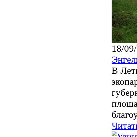
18/09
Энгел
В Лет
экопа
губер
площа
благоу
Читат