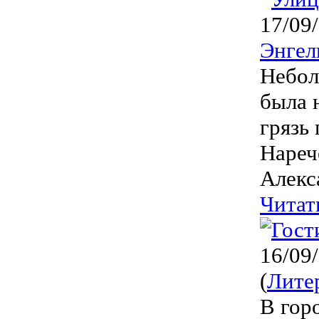
17/09
Энгел
Небол
была 
грязь
Нареч
Алекс
Читат
16/09
(
Лите
В гор