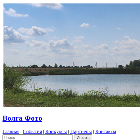
Волга Фото
Главная
|
События
|
Конкурсы
|
Партнеры
|
Контакты