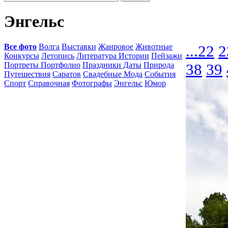
Энгельс
Все фото
Волга
Выставки
Жанровое
Животные
...
22
2
Конкурсы
Летопись
Литература Истории
Пейзажи
Портреты Портфолио
Праздники Даты
Природа
38
39
Путешествия
Саратов
Свадебные Мода
События
Спорт
Справочная
Фотографы
Энгельс
Юмор