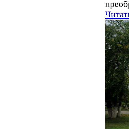
преобр
Читат