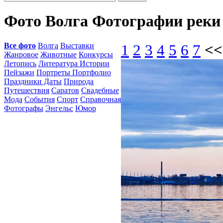
Фото Волга Фотографии реки
Все фото
Волга
Выставки
1
2
3
4
5
6
7
<<
Жанровое
Животные
Конкурсы
Летопись
Литература Истории
Пейзажи
Портреты Портфолио
Праздники Даты
Природа
Путешествия
Саратов
Свадебные
Мода
События
Спорт
Справочная
Фотографы
Энгельс
Юмор