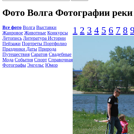
Фото Волга Фотографии реки
Все фото
Волга
Выставки
1
2
3
4
5
6
7
8
Жанровое
Животные
Конкурсы
Летопись
Литература Истории
Пейзажи
Портреты Портфолио
Праздники Даты
Природа
Путешествия
Саратов
Свадебные
Мода
События
Спорт
Справочная
Фотографы
Энгельс
Юмор