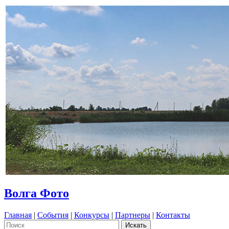
Волга Фото
Главная
|
События
|
Конкурсы
|
Партнеры
|
Контакты