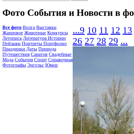
Фото События и Новости в ф
Все фото
Волга
Выставки
...
9
10
11
12
13
Жанровое
Животные
Конкурсы
Летопись
Литература Истории
26
27
28
29
...
Пейзажи
Портреты Портфолио
Праздники Даты
Природа
Путешествия
Саратов
Свадебные
Мода
События
Спорт
Справочная
Фотографы
Энгельс
Юмор