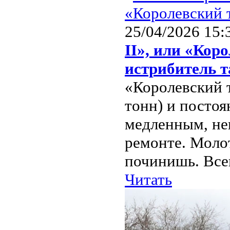
25/04/2026 15:
II», или «Кор
истрибитель 
«Королевский 
тонн) и посто
медленным, не
ремонте. Молот
починишь. Всег
Читать