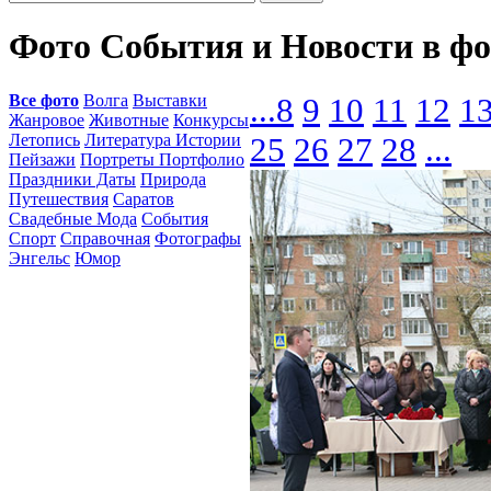
Фото События и Новости в ф
Все фото
Волга
Выставки
...
8
9
10
11
12
1
Жанровое
Животные
Конкурсы
Летопись
Литература Истории
25
26
27
28
...
Пейзажи
Портреты Портфолио
Праздники Даты
Природа
Путешествия
Саратов
Свадебные Мода
События
Спорт
Справочная
Фотографы
Энгельс
Юмор