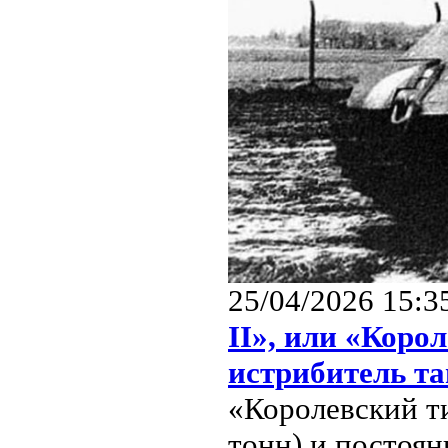
25/04/2026 15:3
II», или «Коро
истрибитель т
«Королевский т
тонн) и постоя