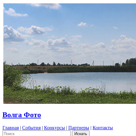
Волга Фото
Главная
|
События
|
Конкурсы
|
Партнеры
|
Контакты