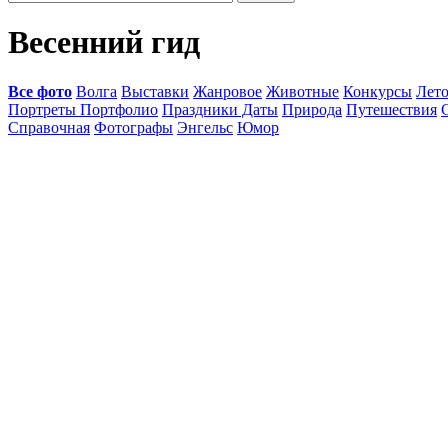
Весенний гид
Все фото
Волга
Выставки
Жанровое
Животные
Конкурсы
Лет
Портреты Портфолио
Праздники Даты
Природа
Путешествия
Справочная
Фотографы
Энгельс
Юмор