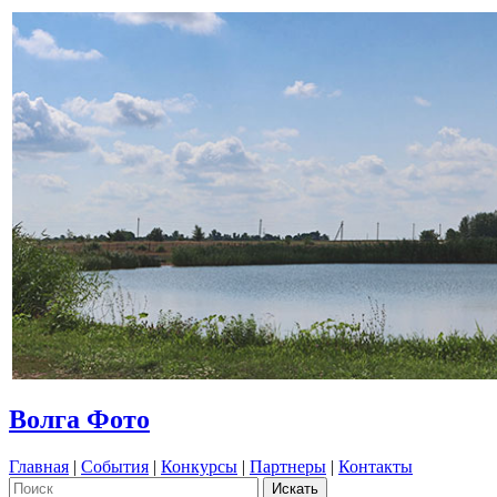
Волга Фото
Главная
|
События
|
Конкурсы
|
Партнеры
|
Контакты