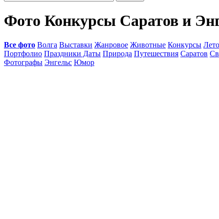
Фото Конкурсы Саратов и Эн
Все фото
Волга
Выставки
Жанровое
Животные
Конкурсы
Лет
Портфолио
Праздники Даты
Природа
Путешествия
Саратов
Св
Фотографы
Энгельс
Юмор