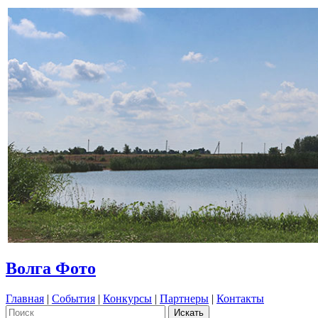
Волга Фото
Главная
|
События
|
Конкурсы
|
Партнеры
|
Контакты