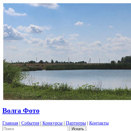
Волга Фото
Главная
|
События
|
Конкурсы
|
Партнеры
|
Контакты