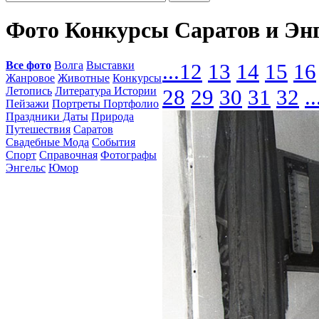
Фото Конкурсы Саратов и Эн
Все фото
Волга
Выставки
...
12
13
14
15
16
Жанровое
Животные
Конкурсы
Летопись
Литература Истории
28
29
30
31
32
..
Пейзажи
Портреты Портфолио
Праздники Даты
Природа
Путешествия
Саратов
Свадебные Мода
События
Спорт
Справочная
Фотографы
Энгельс
Юмор