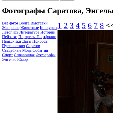
Фотографы Саратова, Энгельс
Все фото
Волга
Выставки
1
2
3
4
5
6
7
8
<
Жанровое
Животные
Конкурсы
Летопись
Литература Истории
Пейзажи
Портреты Портфолио
Праздники Даты
Природа
Путешествия
Саратов
Свадебные Мода
События
Спорт
Справочная
Фотографы
Энгельс
Юмор