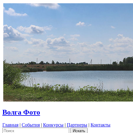
Волга Фото
Главная
|
События
|
Конкурсы
|
Партнеры
|
Контакты