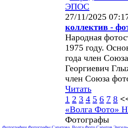
27/11/2025 07:1
коллектив - ф
Народная фотост
1975 году. Осно
года член Союз
Георгиевич Глыж
член Союза фот
Читать
1
2
3
4
5
6
7
8
<
«Волга Фото» Н
Фотографы
Фотографии Фотографы Саратова, Волга Фото Саратов Энгель