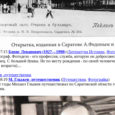
07:15
Борис Леванович (1927—1998)
(
Литература Истории
,
Фот
граф. Фотодело - его профессия, служба, которую он добросове
ец. С большой буквы. Не по месту рождения - по своей человече
возраста)....
08:19
М. Глыжев -путешественик
(
Путешествия
,
Фотографы
)
е годы Михаил Глыжев путешествовал по Саратовской области эт
ик.