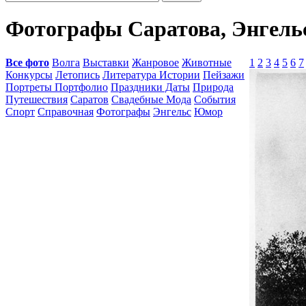
Фотографы Саратова, Энгельс
Все фото
Волга
Выставки
Жанровое
Животные
1
2
3
4
5
6
7
Конкурсы
Летопись
Литература Истории
Пейзажи
Портреты Портфолио
Праздники Даты
Природа
Путешествия
Саратов
Свадебные Мода
События
Спорт
Справочная
Фотографы
Энгельс
Юмор