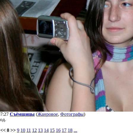
07:27
Съёмщицы
(
Жанровое
,
Фотографы
)
од.
<< 8 >>
9
10
11
12
13
14
15
16
17
18
...