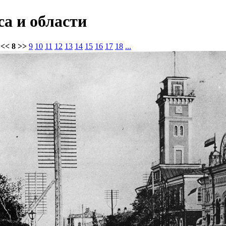
а и области
<< 8 >>
9
10
11
12
13
14
15
16
17
18
...