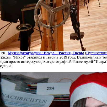
01:01
Музей фотографии "Искра" (Россия, Тверь)
(
Путешестви
графии "Искра" открылся в Твери в 2019 году. Великолепный т
и для просто интересующихся фотографией. Ранее музей "Искра"
дании...