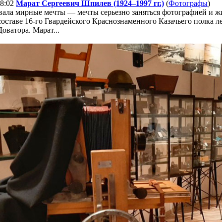
08:02
Марат Сергеевич Шпилев (1924–1997 гг.)
(
Фотографы
)
вала мирные мечты — мечты серьезно заняться фотографией и 
составе 16-го Гвардейского Краснознаменного Казачьего полка 
Доватора. Марат...