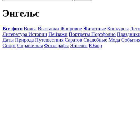
Энгельс
Все фото
Волга
Выставки
Жанровое
Животные
Конкурсы
Лет
Литература Истории
Пейзажи
Портреты Портфолио
Праздник
Даты
Природа
Путешествия
Саратов
Свадебные Мода
Событи
Спорт
Справочная
Фотографы
Энгельс
Юмор