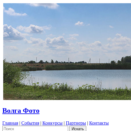
Волга Фото
Главная
|
События
|
Конкурсы
|
Партнеры
|
Контакты