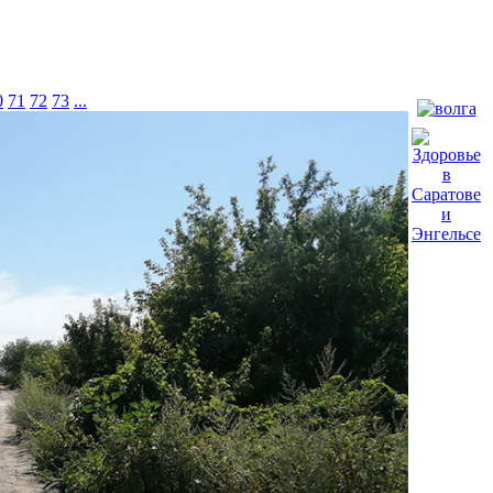
0
71
72
73
...