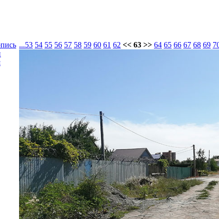
опись
...
53
54
55
56
57
58
59
60
61
62
<< 63 >>
64
65
66
67
68
69
7
и
я