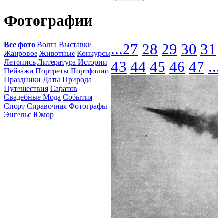
Фотографии
Все фото
Волга
Выставки
...
27
28
29
30
31
Жанровое
Животные
Конкурсы
Летопись
Литература Истории
43
44
45
46
47
..
Пейзажи
Портреты Портфолио
Праздники Даты
Природа
Путешествия
Саратов
Свадебные Мода
События
Спорт
Справочная
Фотографы
Энгельс
Юмор