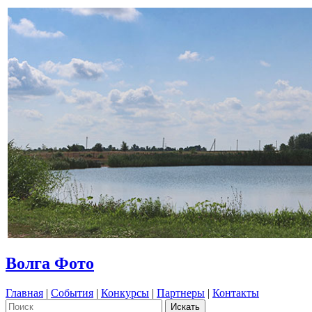
Волга Фото
Главная
|
События
|
Конкурсы
|
Партнеры
|
Контакты