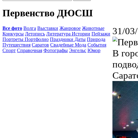
Первенство ДЮСШ
Все фото
Волга
Выставки
Жанровое
Животные
31/03
Конкурсы
Летопись
Литература Истории
Пейзажи
Портреты Портфолио
Праздники Даты
Природа
Путешествия
Саратов
Свадебные Мода
События
Спорт
Справочная
Фотографы
Энгельс
Юмор
В гор
подво
Сарат