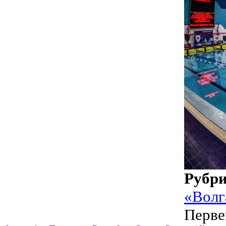
Рубр
«Волг
Перв