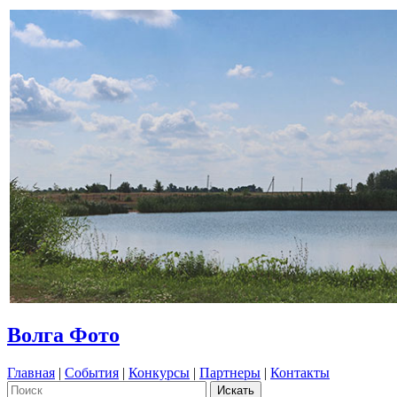
Волга Фото
Главная
|
События
|
Конкурсы
|
Партнеры
|
Контакты