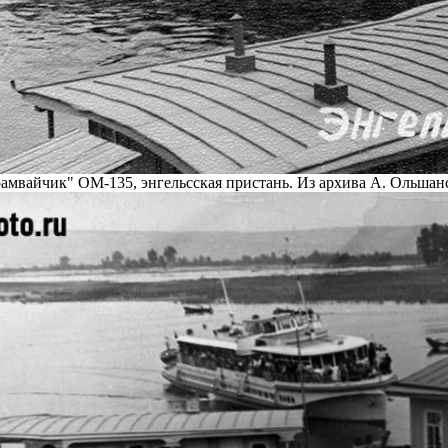
амвайчик" ОМ-135, энгельсская пристань. Из архива А. Ольшанс