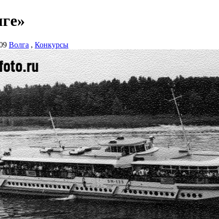
лге»
09
Волга
,
Конкурсы