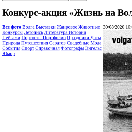
Конкурс-акция «Жизнь на Во
Все фото
Волга
Выставки
Жанровое
Животные
30/08/2020 10:
Конкурсы
Летопись
Литература Истории
Пейзажи
Портреты Портфолио
Праздники Даты
Природа
Путешествия
Саратов
Свадебные Мода
События
Спорт
Справочная
Фотографы
Энгельс
Юмор