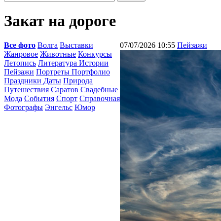
Закат на дороге
Все фото
Волга
Выставки
07/07/2026 10:55
Пейзажи
Жанровое
Животные
Конкурсы
Летопись
Литература Истории
Пейзажи
Портреты Портфолио
Праздники Даты
Природа
Путешествия
Саратов
Свадебные
Мода
События
Спорт
Справочная
Фотографы
Энгельс
Юмор