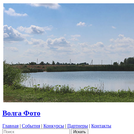
Волга Фото
Главная
|
События
|
Конкурсы
|
Партнеры
|
Контакты