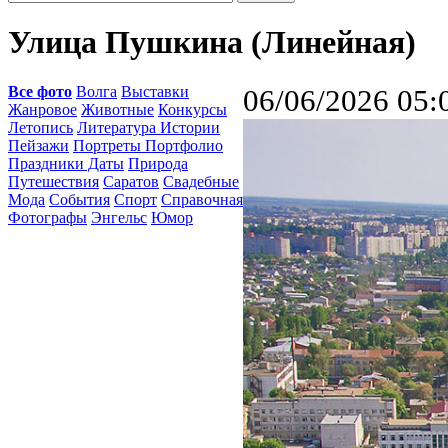
Улица Пушкина (Линейная)
Все фото
Волга
Выставки
06/06/2026 05:
Жанровое
Животные
Конкурсы
Летопись
Литература Истории
Пейзажи
Портреты Портфолио
Праздники Даты
Природа
Путешествия
Саратов
Свадебные
Мода
События
Спорт
Справочная
Фотографы
Энгельс
Юмор