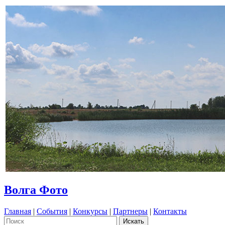
Волга Фото
Главная
|
События
|
Конкурсы
|
Партнеры
|
Контакты