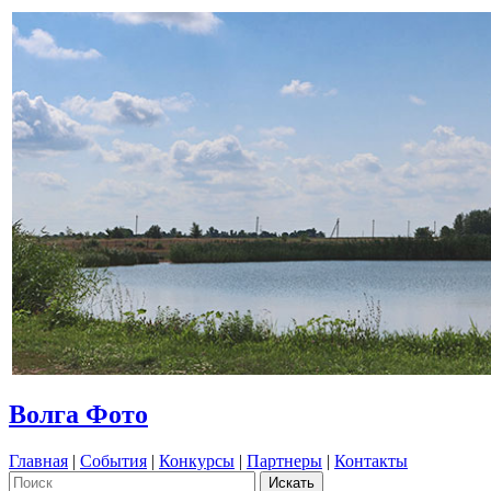
Волга Фото
Главная
|
События
|
Конкурсы
|
Партнеры
|
Контакты