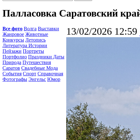
Палласовка Саратовский кра
Все фото
Волга
Выставки
13/02/2026 12:59
Жанровое
Животные
Конкурсы
Летопись
Литература Истории
Пейзажи
Портреты
Портфолио
Праздники Даты
Природа
Путешествия
Саратов
Свадебные Мода
События
Спорт
Справочная
Фотографы
Энгельс
Юмор