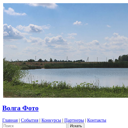
Волга Фото
Главная
|
События
|
Конкурсы
|
Партнеры
|
Контакты