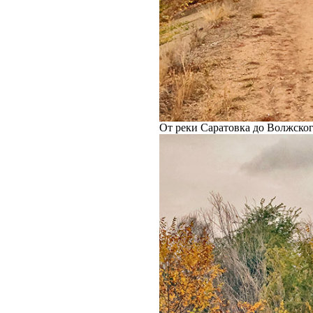
От реки Саратовка до Волжског