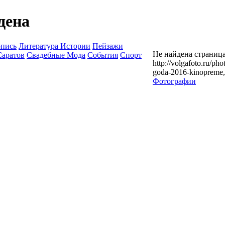
дена
опись
Литература Истории
Пейзажи
Не найдена страница
Саратов
Свадебные Мода
События
Спорт
http://volgafoto.ru/ph
goda-2016-kinopreme
Фотографии