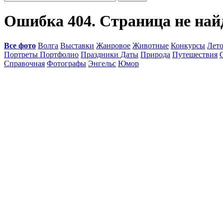
Ошибка 404. Страница не най
Все фото
Волга
Выставки
Жанровое
Животные
Конкурсы
Лет
Портреты Портфолио
Праздники Даты
Природа
Путешествия
Справочная
Фотографы
Энгельс
Юмор