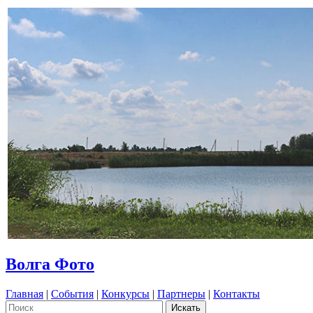
Волга Фото
Главная
|
События
|
Конкурсы
|
Партнеры
|
Контакты