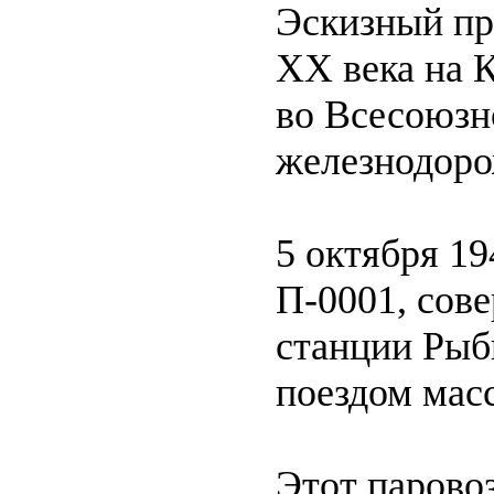
Эскизный про
XX века на 
во Всесоюзн
железнодоро
5 октября 19
П-0001, сов
станции Рыбн
поездом масс
Этот парово