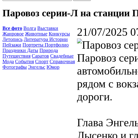
Паровоз серии-Л на станции 
Все фото
Волга
Выставки
21/07/2025 0
Жанровое
Животные
Конкурсы
Летопись
Литература Истории
Пейзажи
Портреты Портфолио
Праздники Даты
Природа
Паровоз сери
Путешествия
Саратов
Свадебные
Мода
События
Спорт
Справочная
Фотографы
Энгельс
Юмор
автомобильн
рядом с вок
дороги.
Глава Энгел
Лысенко и г