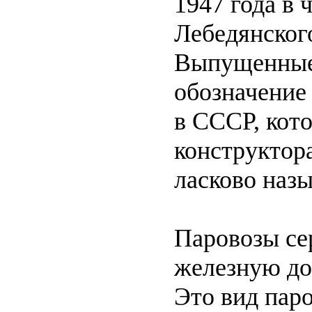
1947 года в 
Лебедянског
Выпущенные 
обозначение
в СССР, кот
конструктора
ласково наз
Паровозы се
железную до
Это вид пар