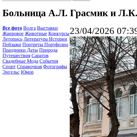
Больница А.Л. Грасмик и Л.К.
Все фото
Волга
Выставки
23/04/2026 07:3
Жанровое
Животные
Конкурсы
Летопись
Литература Истории
Пейзажи
Портреты Портфолио
Праздники Даты
Природа
Путешествия
Саратов
Свадебные Мода
События
Спорт
Справочная
Фотографы
Энгельс
Юмор