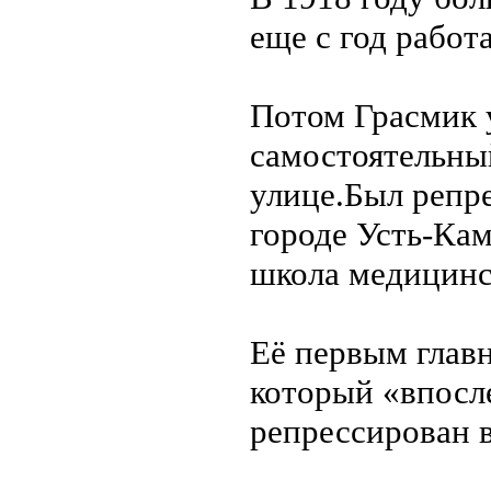
еще с год работ
Потом Грасмик у
самостоятельны
улице.Был репре
городе Усть-Кам
школа медицинс
Её первым глав
который «впосле
репрессирован в